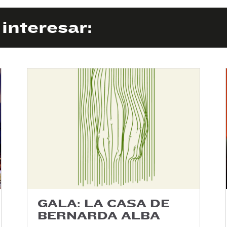
interesar:
GALA: LA CASA DE
BERNARDA ALBA