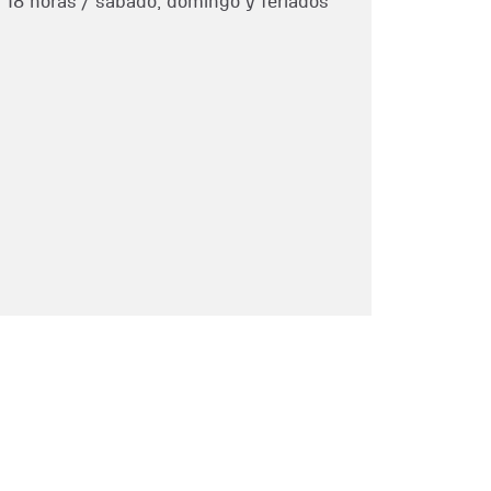
a 18 horas / sábado, domingo y feriados
1