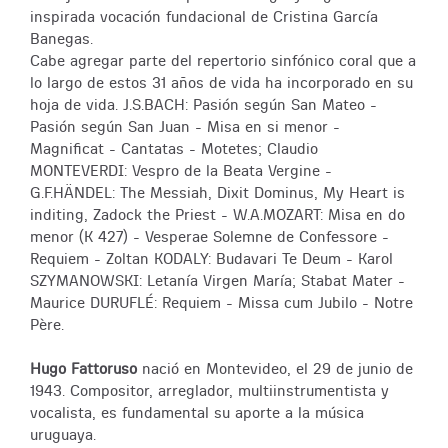
inspirada vocación fundacional de Cristina García
Banegas.
Cabe agregar parte del repertorio sinfónico coral que a
lo largo de estos 31 años de vida ha incorporado en su
hoja de vida. J.S.BACH: Pasión según San Mateo -
Pasión según San Juan - Misa en si menor -
Magnificat - Cantatas - Motetes; Claudio
MONTEVERDI: Vespro de la Beata Vergine -
G.F.HÄNDEL: The Messiah, Dixit Dominus, My Heart is
inditing, Zadock the Priest - W.A.MOZART: Misa en do
menor (K 427) - Vesperae Solemne de Confessore -
Requiem - Zoltan KODALY: Budavari Te Deum - Karol
SZYMANOWSKI: Letanía Virgen María; Stabat Mater -
Maurice DURUFLÉ: Requiem - Missa cum Jubilo - Notre
Père.
Hugo Fattoruso
nació en Montevideo, el 29 de junio de
1943. Compositor, arreglador, multiinstrumentista y
vocalista, es fundamental su aporte a la música
uruguaya.