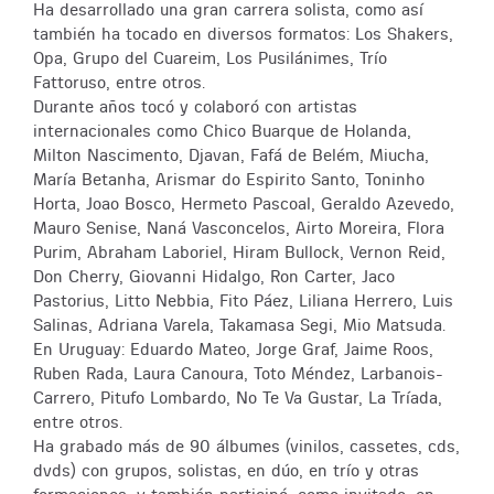
Ha desarrollado una gran carrera solista, como así
también ha tocado en diversos formatos: Los Shakers,
Opa, Grupo del Cuareim, Los Pusilánimes, Trío
Fattoruso, entre otros.
Durante años tocó y colaboró con artistas
internacionales como Chico Buarque de Holanda,
Milton Nascimento, Djavan, Fafá de Belém, Miucha,
María Betanha, Arismar do Espirito Santo, Toninho
Horta, Joao Bosco, Hermeto Pascoal, Geraldo Azevedo,
Mauro Senise, Naná Vasconcelos, Airto Moreira, Flora
Purim, Abraham Laboriel, Hiram Bullock, Vernon Reid,
Don Cherry, Giovanni Hidalgo, Ron Carter, Jaco
Pastorius, Litto Nebbia, Fito Páez, Liliana Herrero, Luis
Salinas, Adriana Varela, Takamasa Segi, Mio Matsuda.
En Uruguay: Eduardo Mateo, Jorge Graf, Jaime Roos,
Ruben Rada, Laura Canoura, Toto Méndez, Larbanois-
Carrero, Pitufo Lombardo, No Te Va Gustar, La Tríada,
entre otros.
Ha grabado más de 90 álbumes (vinilos, cassetes, cds,
dvds) con grupos, solistas, en dúo, en trío y otras