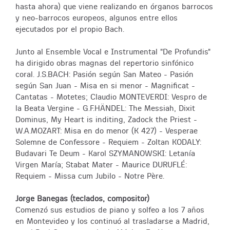
hasta ahora) que viene realizando en órganos barrocos
y neo-barrocos europeos, algunos entre ellos
ejecutados por el propio Bach.
Junto al Ensemble Vocal e Instrumental "De Profundis"
ha dirigido obras magnas del repertorio sinfónico
coral. J.S.BACH: Pasión según San Mateo - Pasión
según San Juan - Misa en si menor - Magnificat -
Cantatas - Motetes; Claudio MONTEVERDI: Vespro de
la Beata Vergine - G.F.HÄNDEL: The Messiah, Dixit
Dominus, My Heart is inditing, Zadock the Priest -
W.A.MOZART: Misa en do menor (K 427) - Vesperae
Solemne de Confessore - Requiem - Zoltan KODALY:
Budavari Te Deum - Karol SZYMANOWSKI: Letanía
Virgen María; Stabat Mater - Maurice DURUFLÉ:
Requiem - Missa cum Jubilo - Notre Père.
Jorge Banegas (teclados, compositor)
Comenzó sus estudios de piano y solfeo a los 7 años
en Montevideo y los continuó al trasladarse a Madrid,