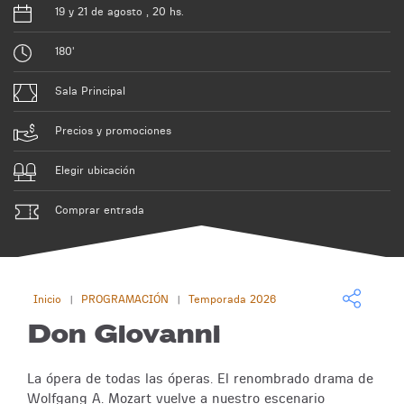
19 y 21 de agosto , 20 hs.
180'
Sala Principal
Precios y promociones
Elegir ubicación
Comprar entrada
Inicio
PROGRAMACIÓN
Temporada 2026
|
|
Don Giovanni
La ópera de todas las óperas. El renombrado drama de
Wolfgang A. Mozart vuelve a nuestro escenario