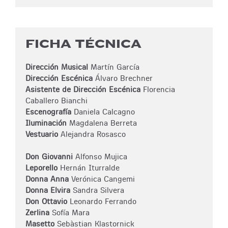
FICHA TÉCNICA
Dirección Musical
Martín García
Dirección Escénica
Álvaro Brechner
Asistente de Dirección Escénica
Florencia
Caballero Bianchi
Escenografía
Daniela Calcagno
Iluminación
Magdalena Berreta
Vestuario
Alejandra Rosasco
Don Giovanni
Alfonso Mujica
Leporello
Hernán Iturralde
Donna Anna
Verónica Cangemi
Donna Elvira
Sandra Silvera
Don Ottavio
Leonardo Ferrando
Zerlina
Sofía Mara
Masetto
Sebàstian Klastornick