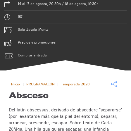
14 al 17 de agosto, 20:30h / 18 de agosto, 19:30h
90´
Sala Zavala Muniz
Precios y promociones
Comprar entrada
Inicio
PROGRAMACIÓN
Temporada 2026
|
|
Absceso
Del latín abscessus, derivado de abscedere "separarse"
(por levantarse más que la piel del entorno), separar,
arrancar, prescindir, escapar. Sobre texto de Carla
Zúñiga. Una hija que quiere escapar, una infancia