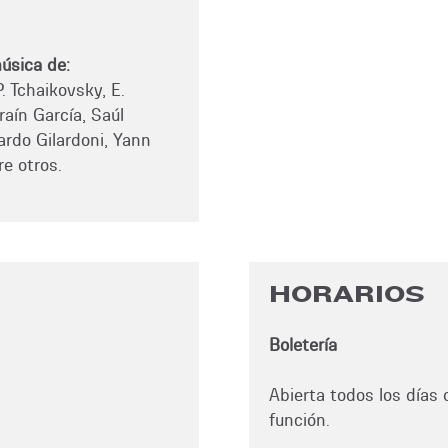
úsica de:
. Tchaikovsky, E.
raín García, Saúl
rdo Gilardoni, Yann
re otros.
HORARIOS
Boletería
Abierta todos los días d
función.