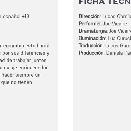
FICHA TÉCN
n español +18.
Dirección
: Lucas Garcí
Performer
: Joe Vicaire
Dramaturgia
: Joe Vicair
Iluminación
: Lua Curuc
intercambio estudiantil
Traducción
: Lucas Garc
s por sus diferencias y
Producción
: Daniela Pau
ad de trabajar juntos.
 un viaje enriquecedor
e hacer siempre un
 que no tienen