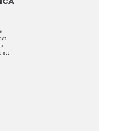
ICA
a
e
het
ía
letti