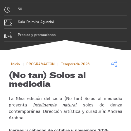
50´
Sala Delmira Agustini
Precios y promociones
Inicio
PROGRAMACIÓN
Temporada 2026
|
|
(No tan) Solos al
mediodía
La 16va edición del ciclo (No tan) Solos al mediodía
presenta
Inteligencia natural
, solos de danza
contemporánea. Dirección artística y curaduría: Andrea
Arobba.
Viernes y sábados de octubre y noviembre 2025