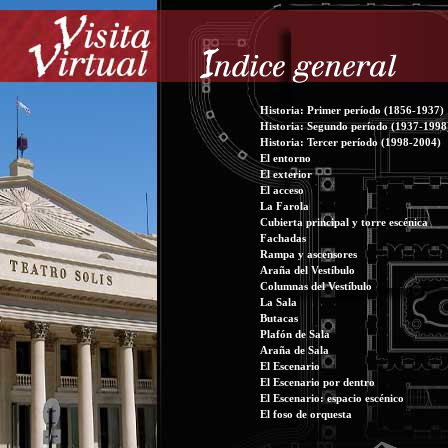
Historia: Primer período (1856-1937)
Historia: Segundo período (1937-1998
Historia: Tercer período (1998-2004)
El entorno
El exterior
El acceso
La Farola
Cubierta principal y torre escénica
Fachadas
Rampa y ascensores
Araña del Vestíbulo
Columnas del Vestíbulo
La Sala
Butacas
Plafón de Sala
Araña de Sala
El Escenario
El Escenario por dentro
El Escenario: espacio escénico
El foso de orquesta
Maquinaria escénica
Camarines