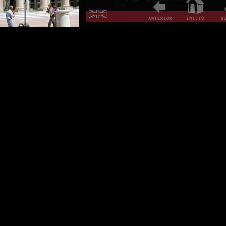
Audio y luces
El Foyer
Plafón del Foyer
Plafón del Foyer: técnicas pictóricas
Araña del Foyer
Frentes de palcos y luminarias
Lambrices de Ambulatorios
Acústica
Sala de Exposiciones y Sala de Proyecc
Tienda del Teatro Solís
Ropería y servicios higiénicos