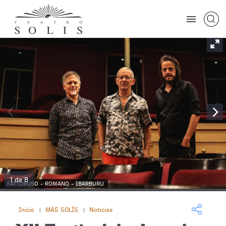
1 de 8
FATTORUSO - ROMANO - IBARBURU
Inicio
MÁS SOLÍS
Noticias
|
|